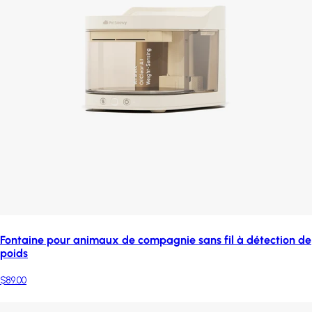
Fontaine pour animaux de compagnie sans fil à détection de
poids
$89.00