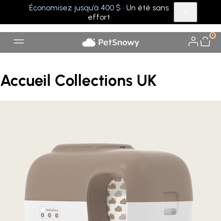
Économisez jusqu’à 400 $
· Un été sans
effort
0
Accueil Collections UK