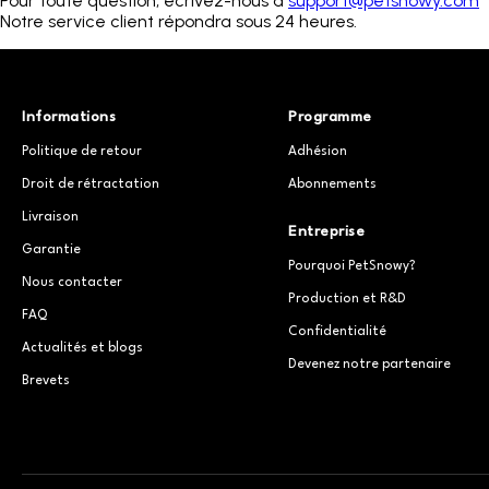
Pour toute question, écrivez-nous à
support@petsnowy.com
Notre service client répondra sous 24 heures.
Informations
Programme
Politique de retour
Adhésion
Droit de rétractation
Abonnements
Livraison
Entreprise
Garantie
Pourquoi PetSnowy?
Nous contacter
Production et R&D
FAQ
Confidentialité
Actualités et blogs
Devenez notre partenaire
Brevets