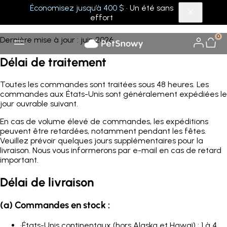
Économisez jusqu’à 400 $
· Un été sans
Livraison
effort
0
Dernière mise à jour : juin 2026
Délai de traitement
Toutes les commandes sont traitées sous 48 heures. Les
commandes aux États-Unis sont généralement expédiées le
jour ouvrable suivant.
En cas de volume élevé de commandes, les expéditions
peuvent être retardées, notamment pendant les fêtes.
Veuillez prévoir quelques jours supplémentaires pour la
livraison. Nous vous informerons par e-mail en cas de retard
important.
Délai de livraison
(a) Commandes en stock :
•
États-Unis continentaux (hors Alaska et Hawaï) : 1 à 4