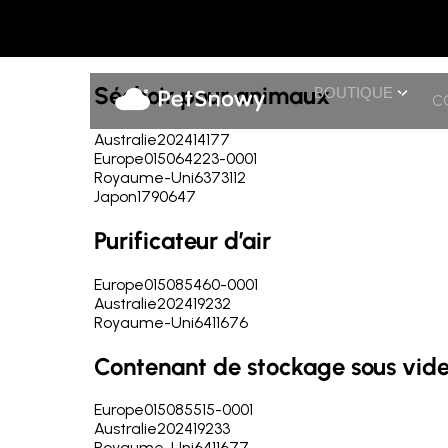
Brevets
Séchoir pour animaux
BOUTIQUE
C
Australie
202414177
Europe
015064223-0001
Royaume-Uni
6373112
Japon
1790647
Purificateur d’air
Europe
015085460-0001
Australie
202419232
Royaume-Uni
6411676
Contenant de stockage sous vid
Europe
015085515-0001
Australie
202419233
Royaume-Uni
6411677