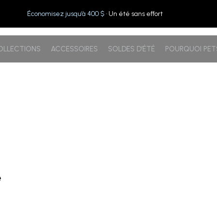
Économisez jusqu’à 400 $
· Un été sans effort
OLLECTIONS
ACCESSOIRES
SOLDES D’ÉTÉ
POURQUOI PE
e