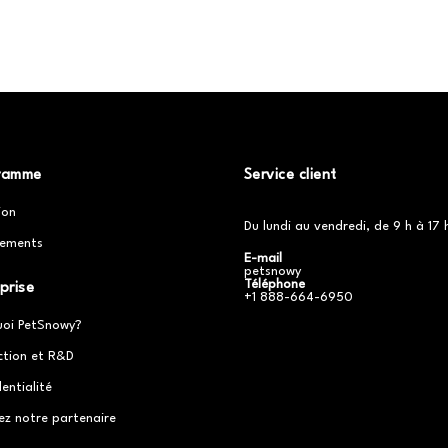
ramme
Service client
ion
Du lundi au vendredi, de 9 h à 17 
ements
E-mail
petsnowy
Téléphone
prise
+1 888-664-6950
uoi PetSnowy?
ction et R&D
entialité
ez notre partenaire