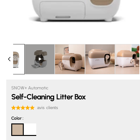
SNOW+ Automatic
Self-Cleaning Litter Box
Color
Color
: