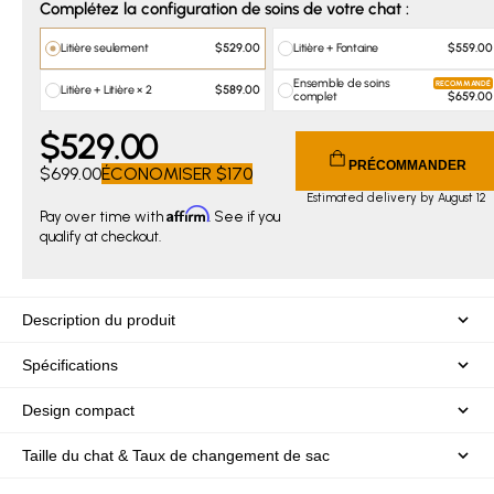
Complétez la configuration de soins de votre chat :
Litière seulement
Litière + Fontaine
$529.00
$559.00
Ensemble de soins
RECOMMANDÉ
Litière + Litière × 2
$589.00
complet
$659.00
$
529
.00
Current price $529.00. Original price $699.00. You save $
PRÉCOMMANDER
$699.00
ÉCONOMISER
$170
Estimated delivery by August 12
Affirm
Pay over time with
. See if you
qualify at checkout.
Description du produit
Spécifications
Design compact
Taille du chat & Taux de changement de sac