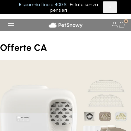
Risparmia fino a 400 $
· Estate senza
pensieri
0
Offerte CA