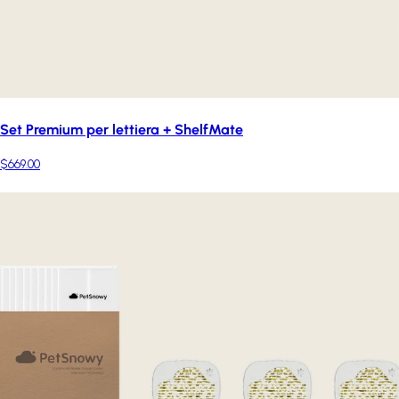
Set Premium per lettiera + ShelfMate
$669.00