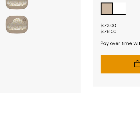
Current price $73
$73.00
$78.00
Pay over time wi