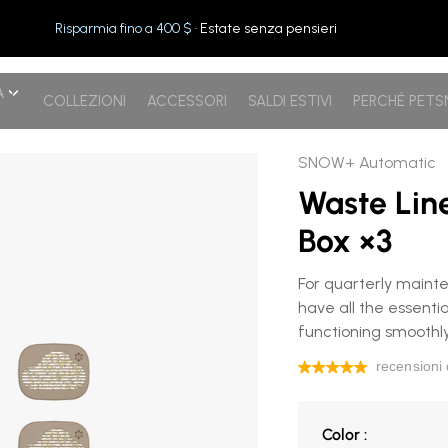
Risparmia fino a 400 $
· Estate senza pensieri
A
COLLEZIONI
ACCESSORI
SALDI ESTIVI
PERCHÉ PET
0 + Confezione di deodoranti ×
SNOW+ Automatic
Waste Lin
Box ×3
For quarterly maint
have all the essentia
functioning smoothly
Color
Color
: