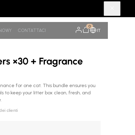
0
SNOWY
CONTATTACI
IT
3
ers ×30 + Fragrance
enance for one cat. This bundle ensures you
ls to keep your litter box clean, fresh, and
.