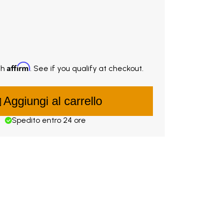
.00. Original price $78.00.
Affirm
th
. See if you qualify at checkout.
Aggiungi al carrello
Spedito entro 24 ore