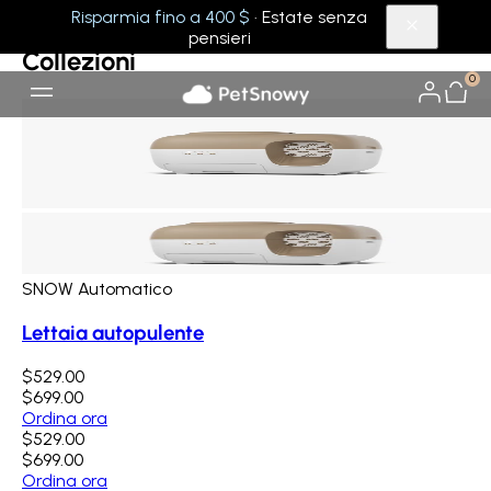
Collezioni
Altri
Risparmia fino a 400 $
· Estate senza
pensieri
Collezioni
0
SNOW Automatico
Lettaia autopulente
$529.00
$699.00
Ordina ora
$529.00
$699.00
Ordina ora