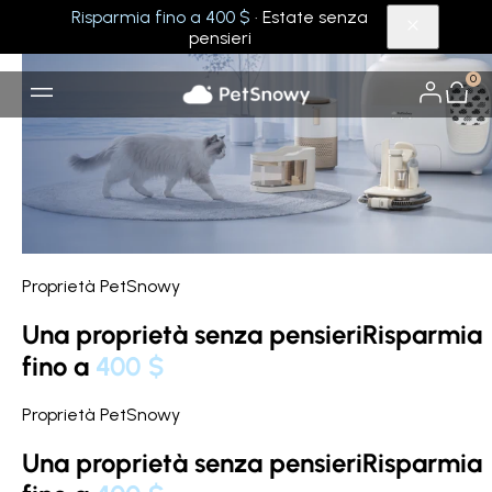
Offerte e risparmi esclusivi PetSnowy
Imbacuccatevi e risparmiate, solo su pe
Risparmia fino a 400 $
· Estate senza
pensieri
0
Proprietà PetSnowy
Una proprietà senza pensieri
Risparmia
fino a
400 $
Proprietà PetSnowy
Una proprietà senza pensieri
Risparmia