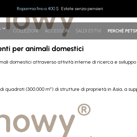
Risparmia fino a 400 $
· Estate senza pensieri
A
COLLEZIONI
ACCESSORI
SALDI ESTIVI
PERCHÉ PET
genti per animali domestici
nimali domestici attraverso attività interne di ricerca e svil
i quadrati (300.000 m²) di strutture di proprietà in Asia, a sup