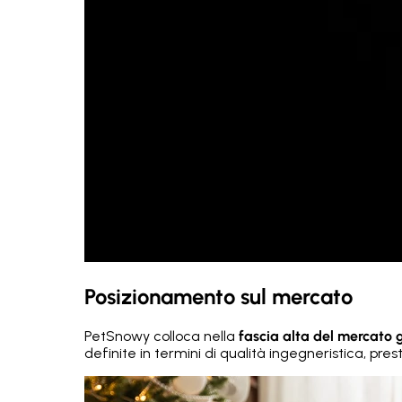
Posizionamento sul mercato
PetSnowy colloca nella
fascia alta del mercato 
definite in termini di qualità ingegneristica, pre