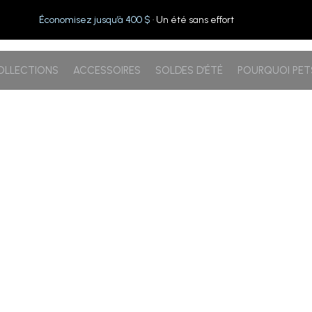
Économisez jusqu’à 400 $
· Un été sans effort
OLLECTIONS
ACCESSOIRES
SOLDES D’ÉTÉ
POURQUOI PE