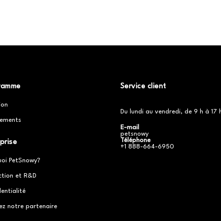
ramme
Service client
ion
Du lundi au vendredi, de 9 h à 17 
ements
E-mail
petsnowy
Téléphone
prise
+1 888-664-6950
uoi PetSnowy?
ction et R&D
entialité
ez notre partenaire