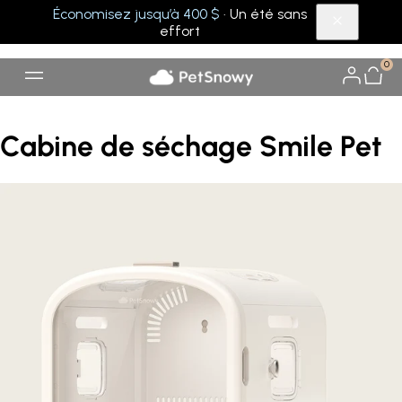
Économisez jusqu’à 400 $
· Un été sans
effort
0
Cabine de séchage Smile Pet