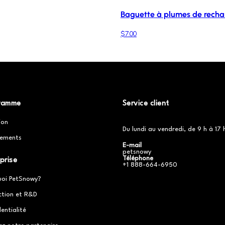
Baguette à plumes de rechan
$7.00
ramme
Service client
ion
Du lundi au vendredi, de 9 h à 17 
ements
E-mail
petsnowy
Téléphone
prise
+1 888-664-6950
uoi PetSnowy?
ction et R&D
entialité