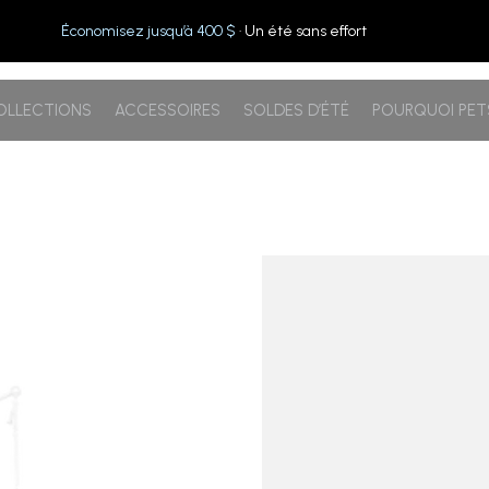
Économisez jusqu’à 400 $
· Un été sans effort
OLLECTIONS
ACCESSOIRES
SOLDES D’ÉTÉ
POURQUOI PE