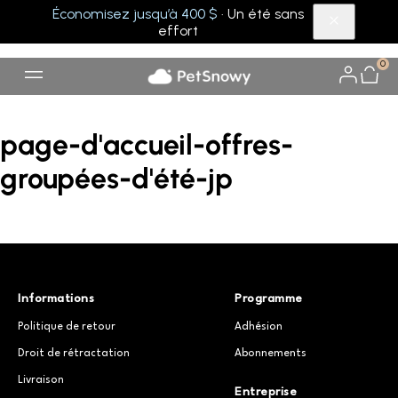
Économisez jusqu’à 400 $
· Un été sans
effort
0
page-d'accueil-offres-
groupées-d'été-jp
Informations
Programme
Politique de retour
Adhésion
Droit de rétractation
Abonnements
Livraison
Entreprise