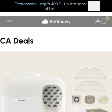
Économisez jusqu’à 400 $
· Un été sans
effort
0
CA Deals