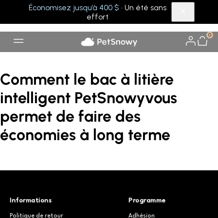
Économisez jusqu’à 400 $
· Un été sans
effort
0
Comment le bac à litière
intelligent PetSnowyvous
permet de faire des
économies à long terme
Informations
Programme
Politique de retour
Adhésion