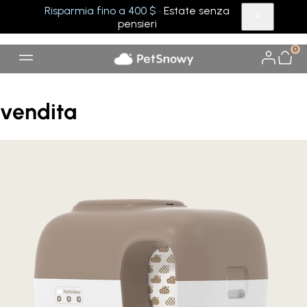
Risparmia fino a 400 $
· Estate senza
pensieri
0
vendita