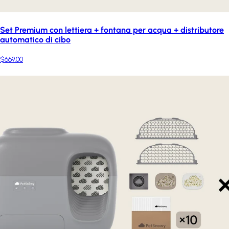
Set Premium con lettiera + fontana per acqua + distributore
automatico di cibo
$669.00