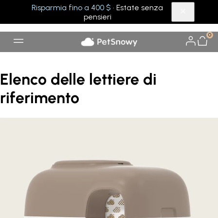
Risparmia fino a 400 $
· Estate senza
pensieri
0
Elenco delle lettiere di
riferimento