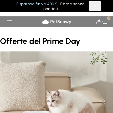
Risparmia fino a 400 $
· Estate senza
pensieri
0
Offerte del Prime Day