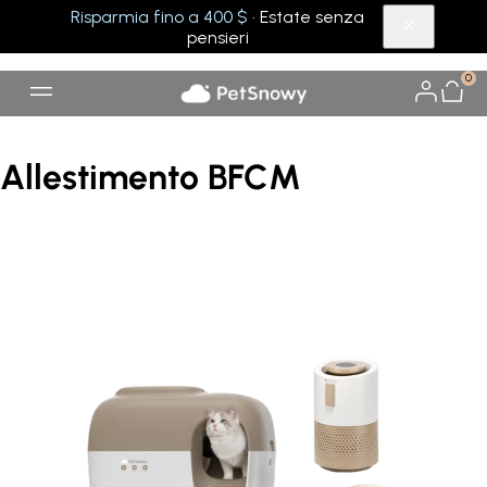
Risparmia fino a 400 $
· Estate senza
pensieri
0
Allestimento BFCM