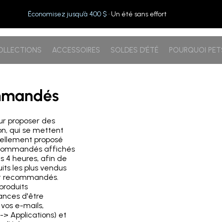
Économisez jusqu’à 400 $
· Un été sans effort
OLLECTIONS
ACCESSOIRES
SOLDES D’ÉTÉ
POURQUOI PE
ommandés
our proposer des
n, qui se mettent
uellement proposé
ecommandés affichés
s 4 heures, afin de
its les plus vendus
ont recommandés.
produits
ances d'être
vos e-mails,
-> Applications) et