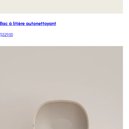
Bac à litière autonettoyant
$529.00