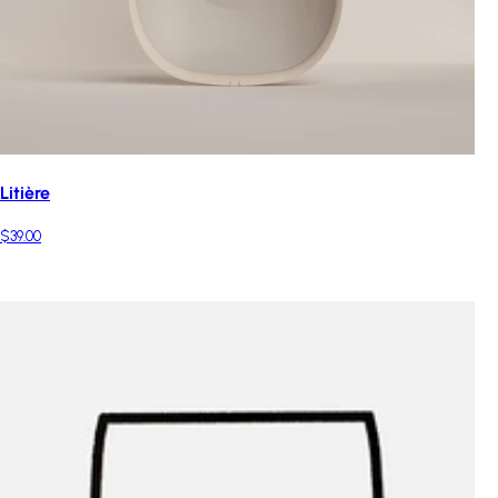
Litière
$39.00