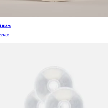
Litière
$39.00