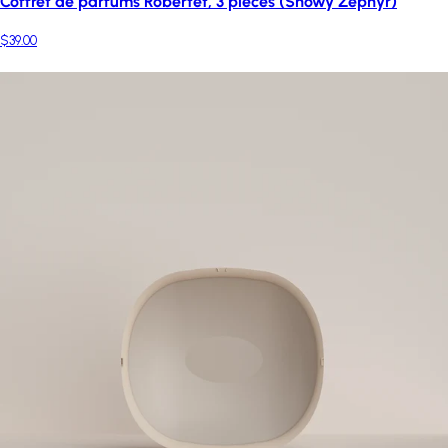
Coffret de parfums Robertet, 3 pièces (Snowy Zephyr)
$39.00