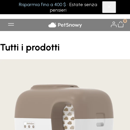
Risparmia fino a 400 $
· Estate senza
pensieri
0
Tutti i prodotti