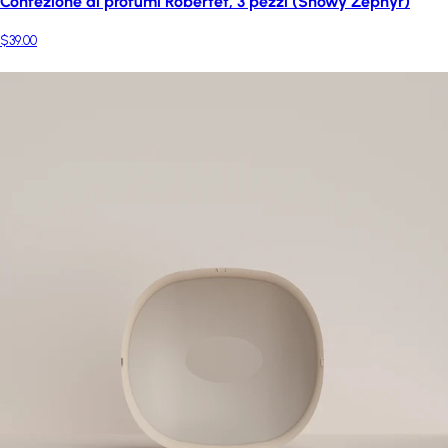
Confezione di profumi Robertet, 3 pezzi (Snowy Zephyr)
$39.00