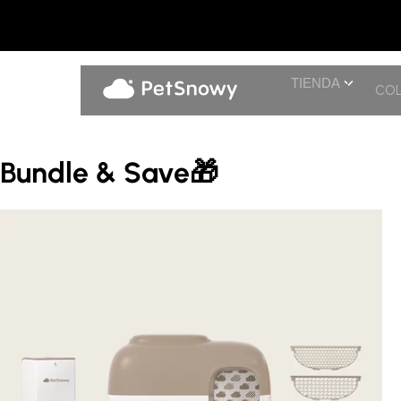
TIENDA
COL
Bundle & Save🎁