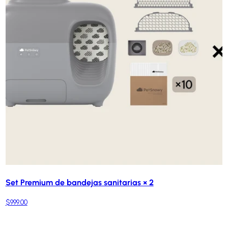
Set Premium de bandejas sanitarias × 2
$999.00