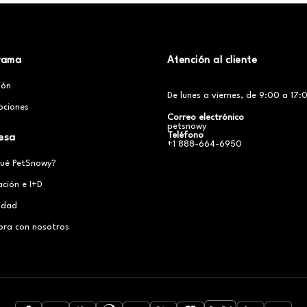
rama
Atención al cliente
ción
De lunes a viernes, de 9:00 a 17:0
pciones
Correo electrónico
petsnowy
Teléfono
esa
+1 888-664-6950
qué PetSnowy?
ación e I+D
cidad
ora con nosotros