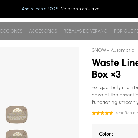
Ahorra hasta 400 $
· Verano sin esfuerzo
ECCIONES
ACCESORIOS
REBAJAS DE VERANO
POR QUÉ 
 fragancias ×3
SNOW+ Automatic
Waste Lin
Box ×3
For quarterly maint
have all the essentia
functioning smoothly
Color
Color
: