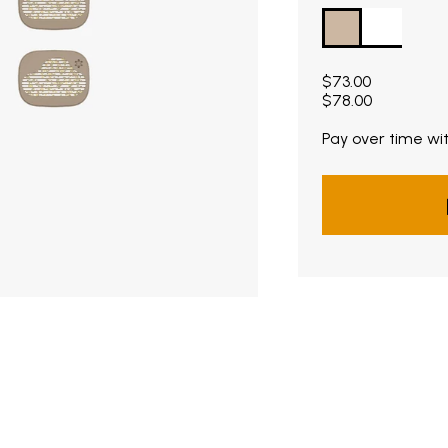
Current price $73
$73.00
$78.00
Pay over time wi