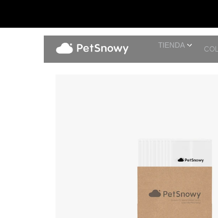
TIENDA
COL
Bolsas de basura ×30 + Caja de