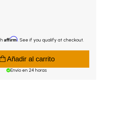
.00. Original price $78.00.
Affirm
th
. See if you qualify at checkout.
Añadir al carrito
Envío en 24 horas