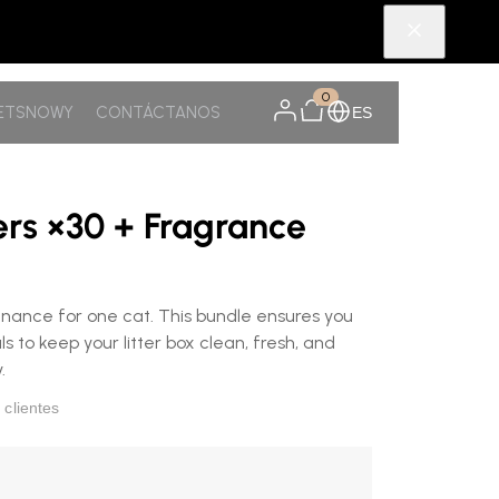
0
PETSNOWY
CONTÁCTANOS
ES
ers ×30 + Fragrance
enance for one cat. This bundle ensures you
ls to keep your litter box clean, fresh, and
.