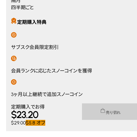
隔月
四半期ごと
定期購入特典
サブスク会員限定割引
会員ランクに応じたスノーコインを獲得
3ヶ月以上継続で追加スノーコイン
Current price $23.20. Original price $29.00. You save $5.8
定期購入でお得
$
23
.20
売り切れ
$29.00
$5.8
オフ