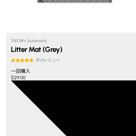
SNOW+ Automatic
Litter Mat (Grey)
一回購入
$29.00