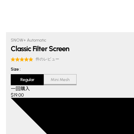
SNOW+ Automatic
Classic Filter Screen
Size
Size
:
Regular
Mini Mesh
一回購入
$19.00