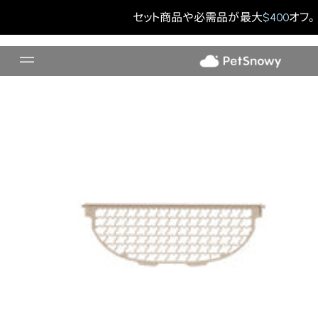
クラシック・フィルタースクリーン
セット商品や必需品が最大
$400
オフ。