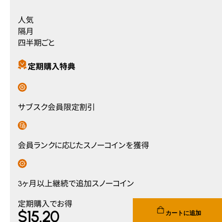
人気
隔月
四半期ごと
定期購入特典
サブスク会員限定割引
会員ランクに応じたスノーコインを獲得
3ヶ月以上継続で追加スノーコイン
Current price $15.20. Original price $19.00. You save $3.80
定期購入でお得
$
15
.20
カートに追加