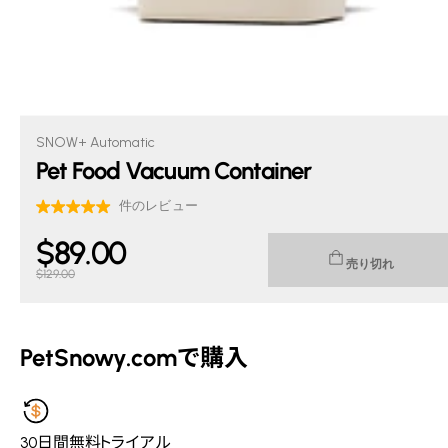
SNOW+ Automatic
Pet Food Vacuum Container
$
89
.00
売り切れ
Current price $89.00. Original price $129.00.
$129.00
PetSnowy.comで購入
30日間無料トライアル