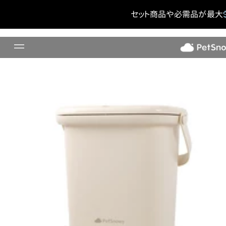
ペットフード用真空保存容器
セット商品や必需品が最大