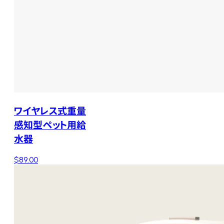
ワイヤレス式重量
感知型ペット用給
水器
$89.00