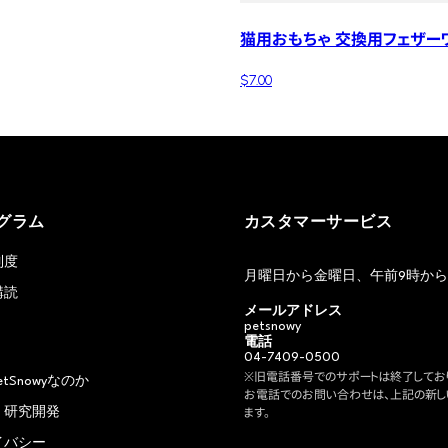
猫用おもちゃ 交換用フェザーワ
$7.00
グラム
カスタマーサービス
制度
月曜日から金曜日、午前9時から
購読
メールアドレス
petsnowy
電話
04-7409-0500
※旧電話番号でのサポートは終了しており
etSnowyなのか
お電話でのお問い合わせは、上記の新し
・研究開発
ます。
イバシー