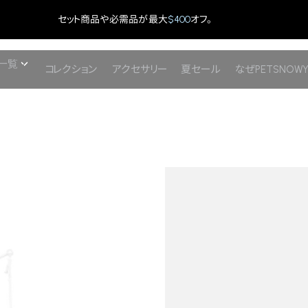
セット商品や必需品が最大
$400
オフ。
一覧
コレクション
アクセサリー
夏セール
なぜPETSNOW