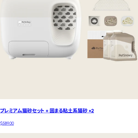
プレミアム猫砂セット + 固まる粘土系猫砂 ×2
$589.00