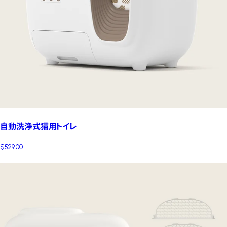
自動洗浄式猫用トイレ
$529.00