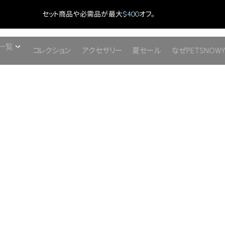
セット商品や必需品が最大
$400
オフ。
一覧
コレクション
アクセサリー
夏セール
なぜPETSNOW