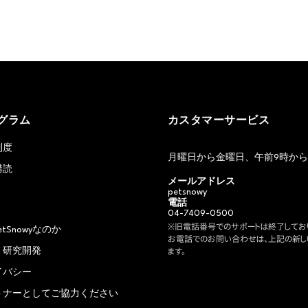
グラム
カスタマーサービス
制度
月曜日から金曜日、午前9時から
購読
メールアドレス
petsnowy
電話
04-7409-0500
※旧電話番号でのサポートは終了しており
etSnowyなのか
お電話でのお問い合わせは、上記の新し
・研究開発
ます。
イバシー
トナーとしてご協力ください