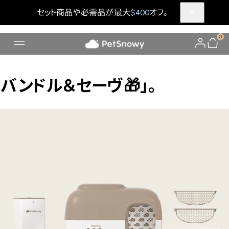
セット商品や必需品が最大
$400
オフ。
0
バンドル＆セーヴ🎁」。