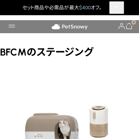
セット商品や必需品が最大
$400
オフ。
0
BFCMのステージング