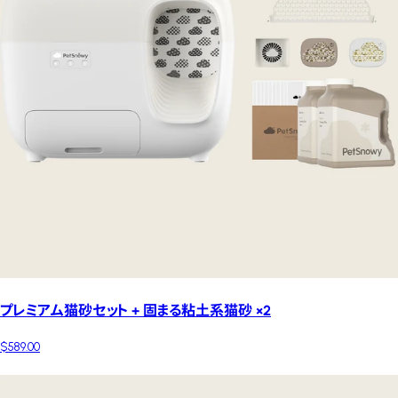
プレミアム猫砂セット + 固まる粘土系猫砂 ×2
$589.00