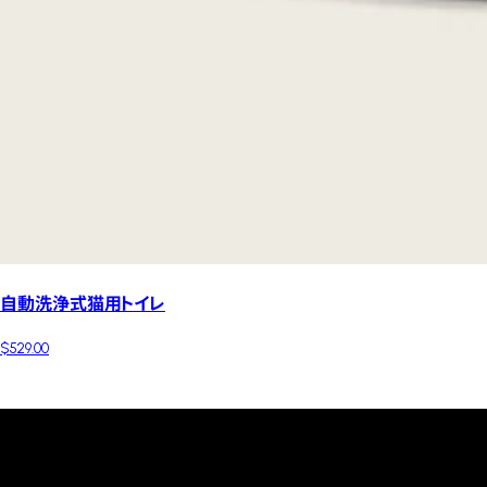
自動洗浄式猫用トイレ
$529.00