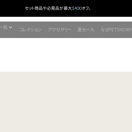
セット商品や必需品が最大
$400
オフ。
一覧
コレクション
アクセサリー
夏セール
なぜPETSNOW