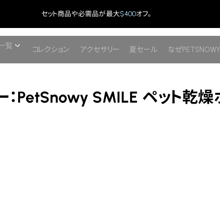
セット商品や必需品が最大
$400
オフ。
一覧
コレクション
アクセサリー
夏セール
なぜPETSNOW
etSnowy SMILE ペット乾