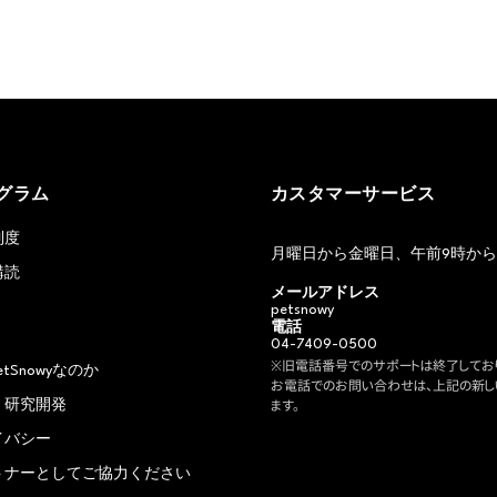
グラム
カスタマーサービス
制度
月曜日から金曜日、午前9時から
購読
メールアドレス
petsnowy
電話
04-7409-0500
※旧電話番号でのサポートは終了しており
etSnowyなのか
お電話でのお問い合わせは、上記の新し
・研究開発
ます。
イバシー
トナーとしてご協力ください