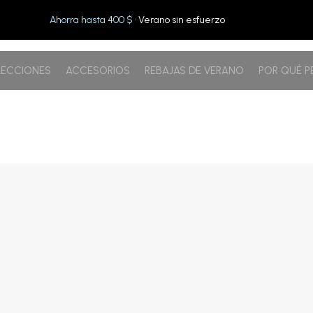
Ahorra hasta 400 $
· Verano sin esfuerzo
ECCIONES
ACCESORIOS
REBAJAS DE VERANO
POR QUÉ 