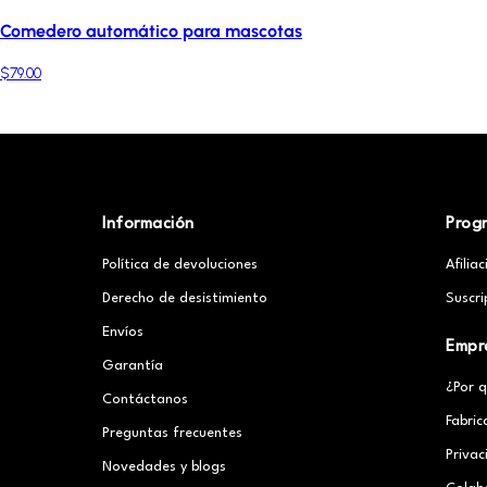
Comedero automático para mascotas
$79.00
Información
Prog
Política de devoluciones
Afilia
Derecho de desistimiento
Suscri
Envíos
Empr
Garantía
¿Por 
Contáctanos
Fabric
Preguntas frecuentes
Priva
Novedades y blogs