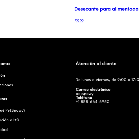
Desecante para alimentado
$9.99
rama
Atención al cliente
ción
De lunes a viernes, de 9:00 a 17:0
pciones
Correo electrónico
petsnowy
Teléfono
esa
+1 888-664-6950
qué PetSnowy?
ación e I+D
cidad