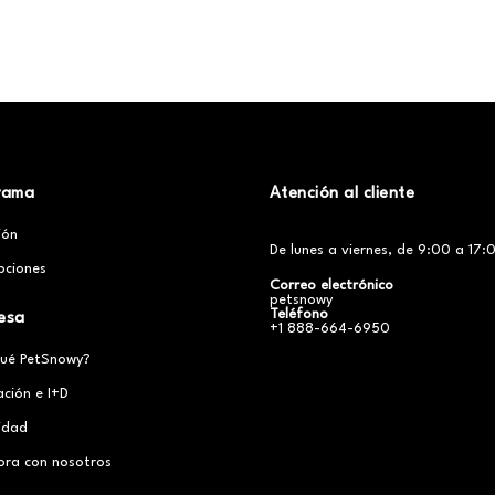
rama
Atención al cliente
ción
De lunes a viernes, de 9:00 a 17:0
pciones
Correo electrónico
petsnowy
Teléfono
esa
+1 888-664-6950
qué PetSnowy?
ación e I+D
cidad
ora con nosotros