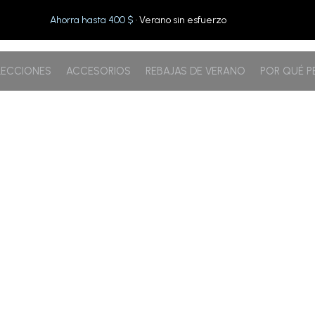
Ahorra hasta 400 $
· Verano sin esfuerzo
ECCIONES
ACCESORIOS
REBAJAS DE VERANO
POR QUÉ 