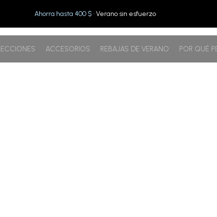
Ahorra hasta 400 $
· Verano sin esfuerzo
ECCIONES
ACCESORIOS
REBAJAS DE VERANO
POR QUÉ 