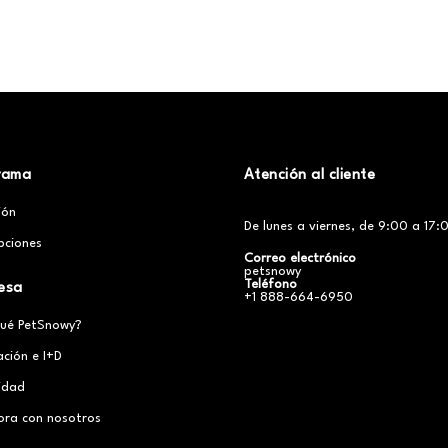
rama
Atención al cliente
ción
De lunes a viernes, de 9:00 a 17:0
pciones
Correo electrónico
petsnowy
Teléfono
esa
+1 888-664-6950
qué PetSnowy?
ación e I+D
cidad
ora con nosotros