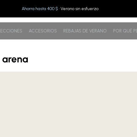
Ahorra hasta 400 $
· Verano sin esfuerzo
ECCIONES
ACCESORIOS
REBAJAS DE VERANO
POR QUÉ 
e arena