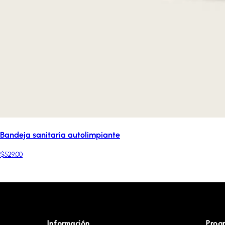
Bandeja sanitaria autolimpiante
$529.00
Información
Prog