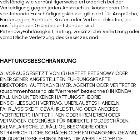
vollständig wie vernünftigerweise erforderlich bei der
Verteidigung gegen jeden Anspruch zu kooperieren. Die
vorstehende Entschädigungsklausel gilt nicht für Ansprüche,
Forderungen, Schäden, Kosten oder Verbindlichkeiten, die
aus folgenden Gründen entstanden sind
PetSnowy
Fahrlässigkeit, Betrug, vorsätzliche Verletzung oder
vorsätzliche Verletzung des Gesetzes sind.
HAFTUNGSBESCHRÄNKUNG
A. VORAUSGESETZT VON (B) HAFTET PETSNOWY ODER
EINER SEINER ANGESTELLTEN, FÜHRUNGSKRÄFTE,
DIREKTOREN, AUFTRAGNEHMER, AGENTEN ODER VERTRETER
(zusammenfassend als "Vertreter" bezeichnet) IN KEINEM
FALL UND UNTER KEINER HAFTUNGSTHEORIE,
EINSCHLIESSLICH VERTRAG, UNERLAUBTES HANDELN,
FAHRLÄSSIGKEIT, GEWÄHRLEISTUNG ODER ANDERES,
"VERTRETER") HAFTET IHNEN ODER IHREN ERBEN ODER
VERMÖGEN GEGENÜBER FÜR INDIREKTE, FOLGESCHÄDEN,
EXEMPLARISCHE, ZUFÄLLIGE, BESONDERE ODER
STRAFRECHTLICHE SCHÄDEN ODER ENTGANGENEN GEWINN,
DIE DURCH DIESE BEDINGUNGEN, DIE WEBSITE ODER DIE