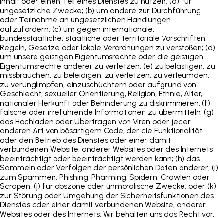
Inhalt oder einen Teil eines Dienstes zu nutzen: (a) für
ungesetzliche Zwecke; (b) um andere zur Durchführung
oder Teilnahme an ungesetzlichen Handlungen
aufzufordern; (c) um gegen internationale,
bundesstaatliche, staatliche oder territoriale Vorschriften,
Regeln, Gesetze oder lokale Verordnungen zu verstoßen; (d)
um unsere geistigen Eigentumsrechte oder die geistigen
Eigentumsrechte anderer zu verletzen; (e) zu belästigen, zu
missbrauchen, zu beleidigen, zu verletzen, zu verleumden,
zu verunglimpfen, einzuschüchtern oder aufgrund von
Geschlecht, sexueller Orientierung, Religion, Ethnie, Alter,
nationaler Herkunft oder Behinderung zu diskriminieren; (f)
falsche oder irreführende Informationen zu übermitteln; (g)
das Hochladen oder Übertragen von Viren oder jeder
anderen Art von bösartigem Code, der die Funktionalität
oder den Betrieb des Dienstes oder einer damit
verbundenen Website, anderer Websites oder des Internets
beeinträchtigt oder beeinträchtigt werden kann; (h) das
Sammeln oder Verfolgen der persönlichen Daten anderer; (i)
zum Spammen, Phishing, Pharming, Spidern, Crawlen oder
Scrapen; (j) für obszöne oder unmoralische Zwecke; oder (k)
zur Störung oder Umgehung der Sicherheitsfunktionen des
Dienstes oder einer damit verbundenen Website, anderer
Websites oder des Internets. Wir behalten uns das Recht vor,