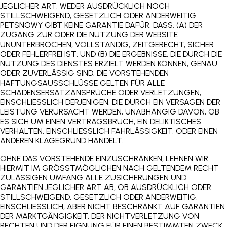
JEGLICHER ART, WEDER AUSDRÜCKLICH NOCH
STILLSCHWEIGEND, GESETZLICH ODER ANDERWEITIG.
P
ETSNOWY
GIBT KEINE GARANTIE DAFÜR, DASS: (A) DER
ZUGANG ZUR ODER DIE NUTZUNG DER WEBSITE
UNUNTERBROCHEN, VOLLSTÄNDIG, ZEITGERECHT, SICHER
ODER FEHLERFREI IST; UND (B) DIE ERGEBNISSE, DIE DURCH DIE
NUTZUNG DES DIENSTES ERZIELT WERDEN KÖNNEN, GENAU
ODER ZUVERLÄSSIG SIND. DIE VORSTEHENDEN
HAFTUNGSAUSSCHLÜSSE GELTEN FÜR ALLE
SCHADENSERSATZANSPRÜCHE ODER VERLETZUNGEN,
EINSCHLIESSLICH DERJENIGEN, DIE DURCH EIN VERSAGEN DER
LEISTUNG VERURSACHT WERDEN, UNABHÄNGIG DAVON, OB
ES SICH UM EINEN VERTRAGSBRUCH, EIN DELIKTISCHES
VERHALTEN, EINSCHLIESSLICH FAHRLÄSSIGKEIT, ODER EINEN
ANDEREN KLAGEGRUND HANDELT.
OHNE DAS VORSTEHENDE EINZUSCHRÄNKEN, LEHNEN WIR
HIERMIT IM GRÖSSTMÖGLICHEN NACH GELTENDEM RECHT
ZULÄSSIGEN UMFANG ALLE ZUSICHERUNGEN UND
GARANTIEN JEGLICHER ART AB, OB AUSDRÜCKLICH ODER
STILLSCHWEIGEND, GESETZLICH ODER ANDERWEITIG,
EINSCHLIESSLICH, ABER NICHT BESCHRÄNKT AUF GARANTIEN
DER MARKTGÄNGIGKEIT, DER NICHTVERLETZUNG VON
RECHTEN UND DER EIGNUNG FÜR EINEN BESTIMMTEN ZWECK.