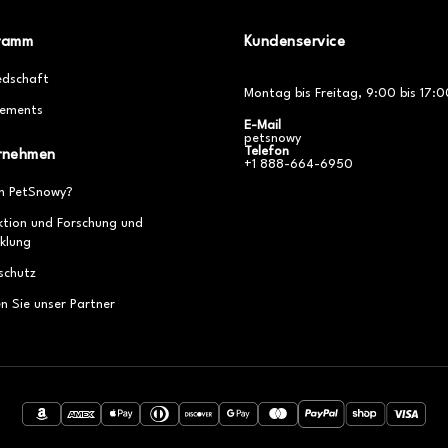
ramm
Kundenservice
edschaft
Montag bis Freitag, 9:00 bis 17:0
ements
E-Mail
petsnowy
Telefon
rnehmen
+1 888-664-6950
 PetSnowy?
ktion und Forschung und
klung
schutz
n Sie unser Partner