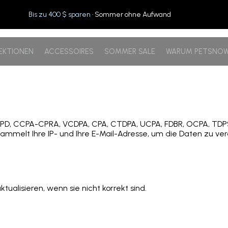
Bis zu 400 $ sparen
· Sommer ohne Aufwand
EKTIONEN
ACCESSOIRES
SOMMER SALE
WARUM PETSNO
GPD, CCPA-CPRA, VCDPA, CPA, CTDPA, UCPA, FDBR, OCPA, TDPSA
mmelt Ihre IP- und Ihre E-Mail-Adresse, um die Daten zu ver
ualisieren, wenn sie nicht korrekt sind.