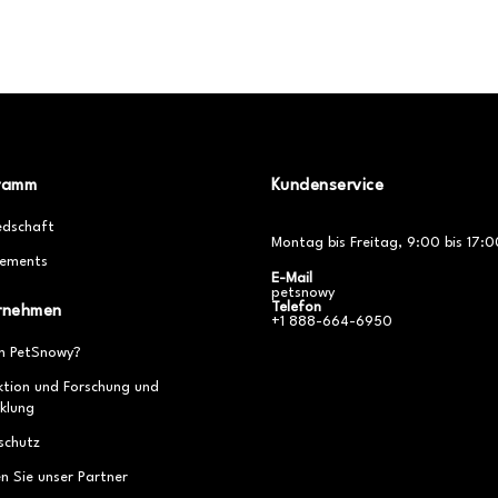
ramm
Kundenservice
edschaft
Montag bis Freitag, 9:00 bis 17:0
ements
E-Mail
petsnowy
Telefon
rnehmen
+1 888-664-6950
 PetSnowy?
ktion und Forschung und
klung
schutz
n Sie unser Partner