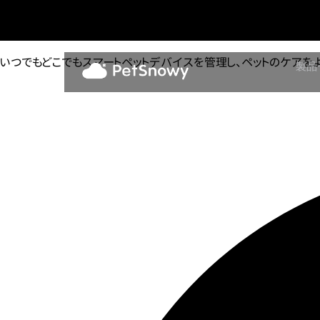
PetSnowyアプリをダウンロード
いつでもどこでもスマートペットデバイスを管理し、ペットのケアを
製品