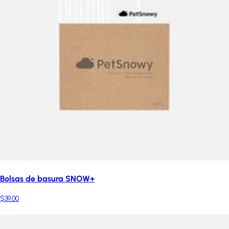
Bolsas de basura SNOW+
$39.00