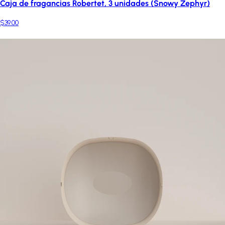
Caja de fragancias Robertet, 3 unidades (Snowy Zephyr)
$39.00