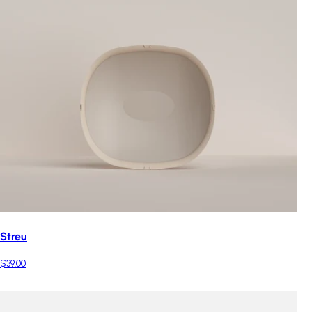
Streu
$39.00