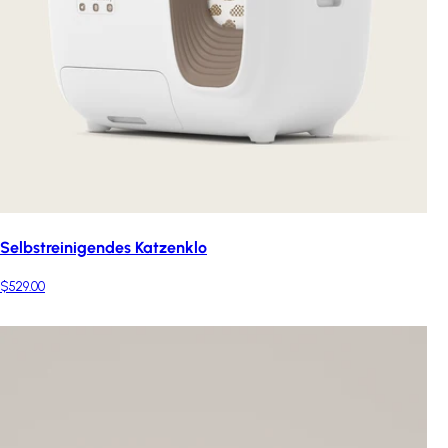
Selbstreinigendes Katzenklo
$529.00