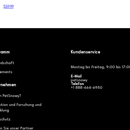
$59.99
ramm
Kundenservice
edschaft
Montag bis Freitag, 9:00 bis 17:0
ements
E-Mail
petsnowy
Telefon
rnehmen
+1 888-664-6950
 PetSnowy?
ktion und Forschung und
klung
schutz
n Sie unser Partner