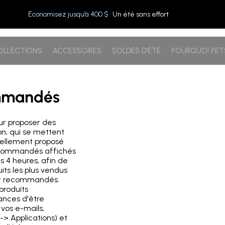
Économisez jusqu’à 400 $
· Un été sans effort
OLLECTIONS
ACCESSOIRES
SOLDES D’ÉTÉ
POURQUOI PE
ommandés
our proposer des
n, qui se mettent
uellement proposé
ecommandés affichés
s 4 heures, afin de
its les plus vendus
ont recommandés.
produits
ances d'être
vos e-mails,
-> Applications) et