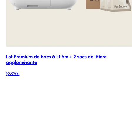
Lot Premium de bacs à litière + 2 sacs de litière
agglomérante
$589.00