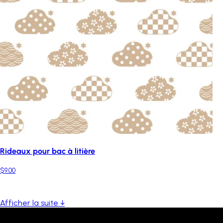
Rideaux pour bac à litière
$9.00
Afficher la suite ↓