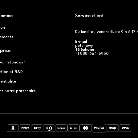
ramme
Service client
ion
Du lundi au vendredi, de 9 h à 17 
ements
E-mail
petsnowy
Téléphone
prise
+1 888-664-6950
uoi PetSnowy?
ction et R&D
entialité
ez notre partenaire