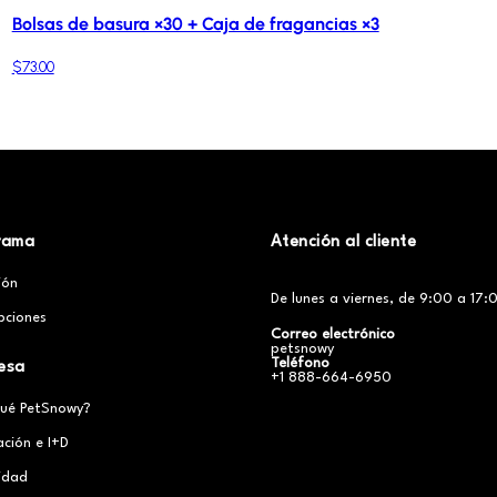
Bolsas de basura ×30 + Caja de fragancias ×3
$73.00
rama
Atención al cliente
ción
De lunes a viernes, de 9:00 a 17:0
pciones
Correo electrónico
petsnowy
Teléfono
esa
+1 888-664-6950
qué PetSnowy?
ación e I+D
cidad