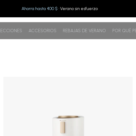
Ahorra hasta 400 $
· Verano sin esfuerzo
ECCIONES
ACCESORIOS
REBAJAS DE VERANO
POR QUÉ 