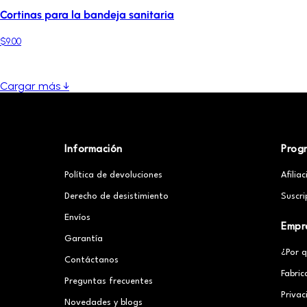
Cortinas para la bandeja sanitaria
$9.00
Cargar más ↓
Información
Prog
Política de devoluciones
Afilia
Derecho de desistimiento
Suscri
Envíos
Empr
Garantía
¿Por 
Contáctanos
Fabric
Preguntas frecuentes
Priva
Novedades y blogs