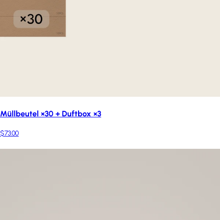
Müllbeutel ×30 + Duftbox ×3
$73.00